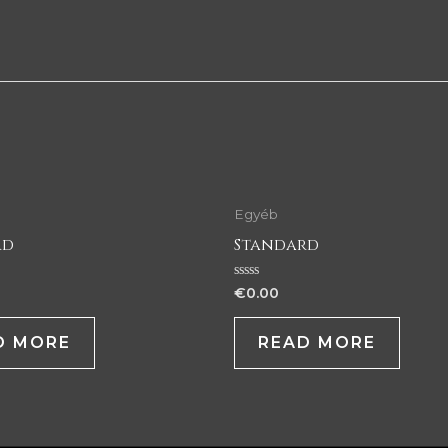
Egyéb
rd
Standard
Rated
€
0.00
0
out
of
D MORE
READ MORE
5