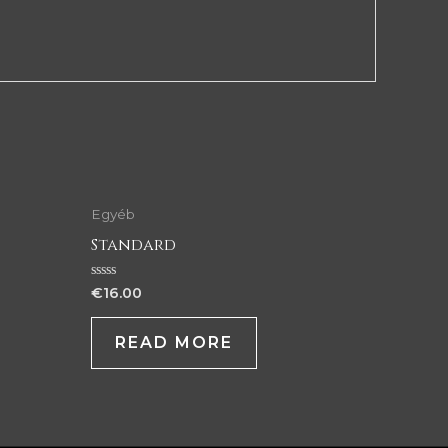
Egyéb
Standard
Rated
€
16.00
0
out
of
READ MORE
5