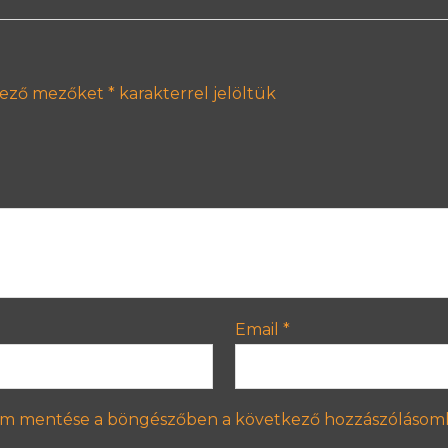
lező mezőket
*
karakterrel jelöltük
Email
*
em mentése a böngészőben a következő hozzászólásom