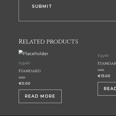
Related products
Egyéb
Standa
Egyéb
Standard
Rated
€
15.00
0
out
Rated
€
0.00
of
0
REA
5
out
of
READ MORE
5