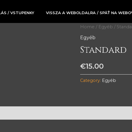
ÁS / VSTUPENKY
VISSZA A WEBOLDALRA / SPÄŤ NA WEB
Home
/
Egyéb
/ Standa
Egyéb
Standard
€
15.00
Category:
Egyéb