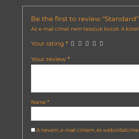
Be the first to review “Standard”
Az e-mail címet nem tesszük közzé.
A köte
Your rating
*
Your review
*
Name
*
A nevem, e-mail címem, és weboldalcím