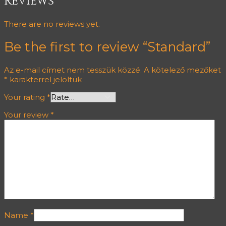
Reviews
There are no reviews yet.
Be the first to review “Standard”
Az e-mail címet nem tesszük közzé.
A kötelező mezőket
*
karakterrel jelöltük
Your rating
*
Your review
*
Name
*