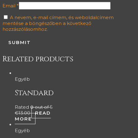
Email
*
A nevem, e-mail címem, és weboldalcímem
mentése a böngészőben a következő
hozzászólásomhoz.
Related products
Egyéb
Standard
Rated
0
out of 5
€
13.00
READ
MORE
Egyéb