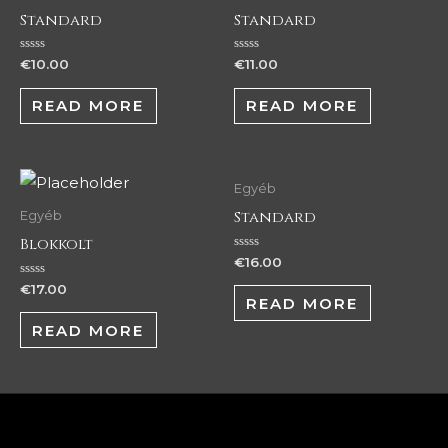
Standard
Standard
Rated
Rated
€
10.00
€
11.00
0
0
out
out
of
of
READ MORE
READ MORE
5
5
Egyéb
Standard
Egyéb
Blokkolt
Rated
€
16.00
0
out
Rated
€
17.00
of
0
READ MORE
5
out
of
READ MORE
5