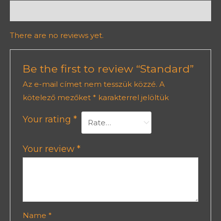
Reviews (0)
There are no reviews yet.
Be the first to review “Standard”
Az e-mail címet nem tesszük közzé.
A
kötelező mezőket
*
karakterrel jelöltük
Your rating
*
Your review
*
Name
*