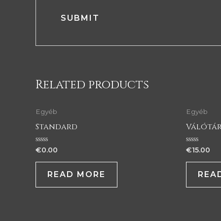
Related products
Egyéb
Egyéb
Standard
Válótár
Rated
Rated
€
0.00
€
15.00
0
0
out
out
of
of
READ MORE
REA
5
5