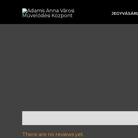
Skip
to
JEGYVÁSÁRL
content
Reviews (0)
There are no reviews yet.