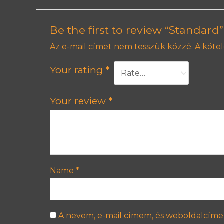
Be the first to review “Standard”
Az e-mail címet nem tesszük közzé.
A köte
Your rating
*
Your review
*
Name
*
A nevem, e-mail címem, és weboldalcím