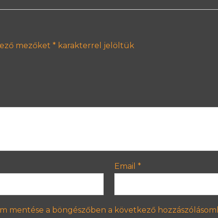
lező mezőket
*
karakterrel jelöltük
Email
*
em mentése a böngészőben a következő hozzászólásom