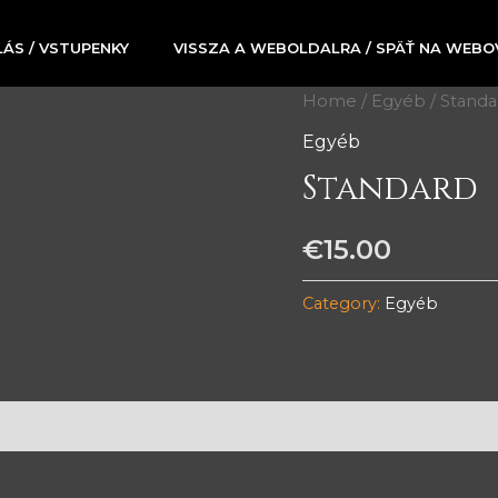
ÁS / VSTUPENKY
VISSZA A WEBOLDALRA / SPÄŤ NA WEB
Home
/
Egyéb
/ Standa
Egyéb
Standard
€
15.00
Category:
Egyéb