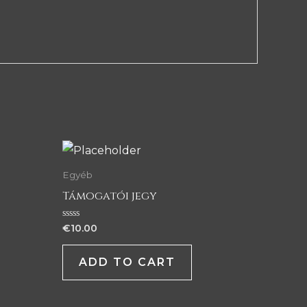
Egyéb
Támogatói jegy
Rated
€
10.00
0
out
of
ADD TO CART
5