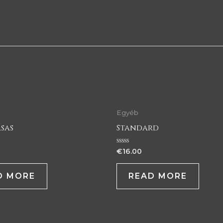
Egyéb
sas
Standard
Rated
€
16.00
0
out
of
D MORE
READ MORE
5